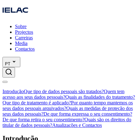
Sobre
Projectos
Carreiras
Media
Contactos
PT
Introdução
Que tipo de dados pessoais são tratados?
Quem tem
acesso aos seus dados pessoais?
Quais as finalidades do tratamento?
Que tipo de tratamento é aplicado?
Por quanto tempo mantemos os
seus dados pessoais arquivados?
Quais as medidas de proteção dos
seus dados pessoais?
De que forma expressa o seu consentimento?
De que forma retira o seu consentimento?
Quais são os direitos do
titular de dados pessoais?
Atualizações e Contactos
Introdução